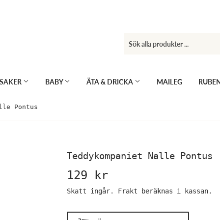
KSAKER
BABY
ÄTA & DRICKA
MAILEG
RUBE
lle Pontus
Teddykompaniet Nalle Pontus
129 kr
129
kr
Skatt ingår.
Frakt
beräknas i kassan.