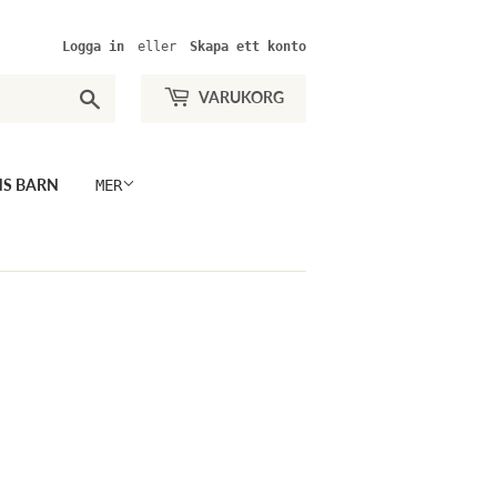
Logga in
eller
Skapa ett konto
Sök
VARUKORG
NS BARN
MER