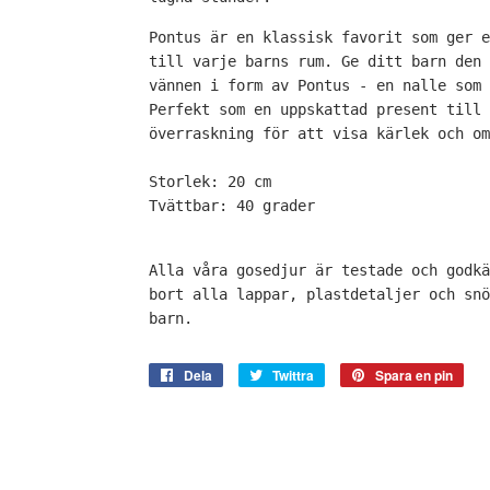
Pontus är en klassisk favorit som ger e
till varje barns rum. Ge ditt barn den 
vännen i form av Pontus - en nalle som 
Perfekt som en uppskattad present till 
överraskning för att visa kärlek och om
Storlek: 20 cm
Tvättbar: 40 grader
Alla våra gosedjur är testade och godk
bort alla lappar, plastdetaljer och snö
barn.
Dela
Dela
Twittra
Twittra
Spara en pin
Spa
på
på
en
Facebook
Twitter
pin
på
Pint