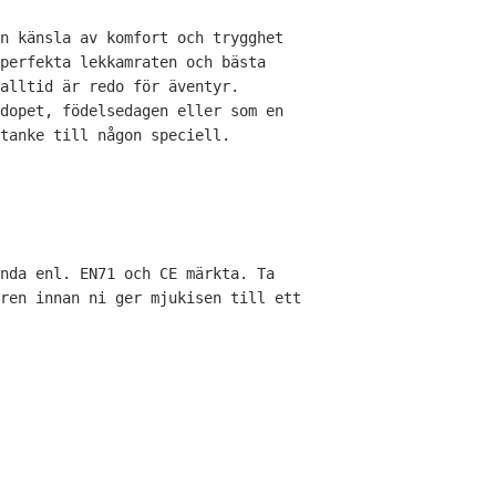
n känsla av komfort och trygghet
perfekta lekkamraten och bästa
alltid är redo för äventyr.
dopet, födelsedagen eller som en
tanke till någon speciell.
ända enl. EN71 och CE märkta.
Ta
ren innan ni ger mjukisen till ett
ra
erest