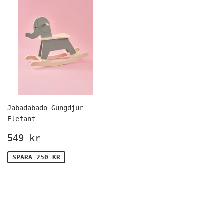
Jabadabado Gungdjur
Elefant
Försäljningspris
549
549 kr
kr
SPARA 250 KR