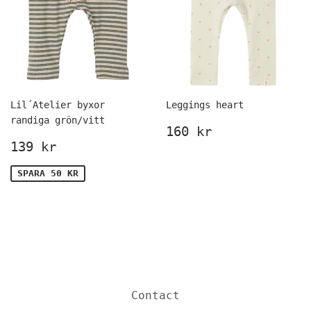
Lil´Atelier byxor
Leggings heart
randiga grön/vitt
Ordinarie
160
160 kr
Försäljningspris
139
pris
kr
139 kr
kr
SPARA 50 KR
Contact