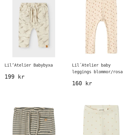
Lil’Atelier Babybyxa
Lil´Atelier baby
leggings blommor/rosa
Ordinarie
199
199 kr
pris
kr
Ordinarie
160
160 kr
pris
kr