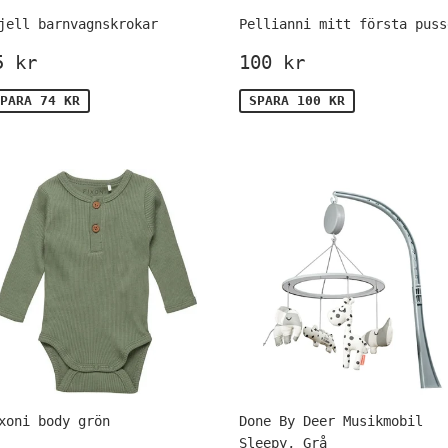
jell barnvagnskrokar
Pellianni mitt första puss
örsäljningspris
75
Försäljningspr
100
5 kr
100 kr
kr
kr
PARA 74 KR
SPARA 100 KR
xoni body grön
Done By Deer Musikmobil
Sleepy, Grå