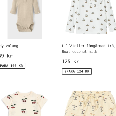
dy volang
Lil’Atelier långärmad tröj
Boat coconut milk
örsäljningspris
149
49 kr
kr
Försäljningspr
125
125 kr
kr
PARA 100 KR
SPARA 124 KR