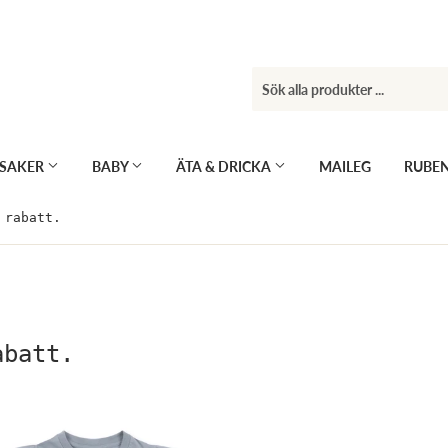
KSAKER
BABY
ÄTA & DRICKA
MAILEG
RUBE
 rabatt.
abatt.