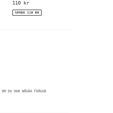
Försäljningspris
110
110 kr
is
kr
SPARA 110 KR
 OM DU HAR NÅGRA FRÅGOR