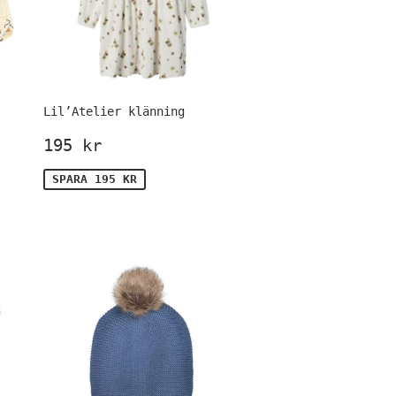
Lil’Atelier klänning
Försäljningspris
195
195 kr
is
kr
SPARA 195 KR