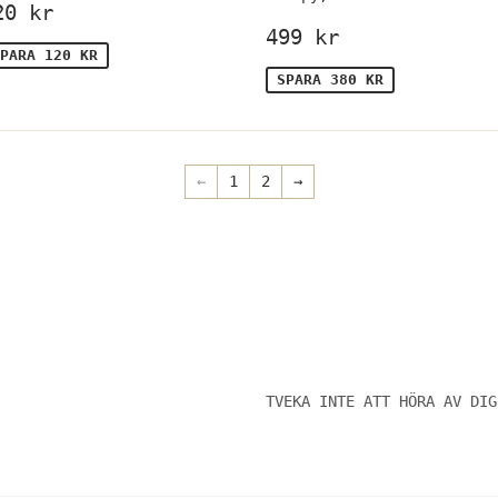
örsäljningspris
120
20 kr
kr
Försäljningspr
499
499 kr
kr
PARA 120 KR
SPARA 380 KR
←
1
2
→
TVEKA INTE ATT HÖRA AV DIG