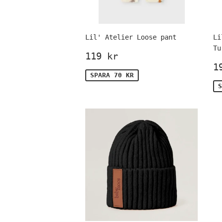
Lil' Atelier Loose pant
Li
Tu
Försäljningspris
119
119 kr
kr
F
1
SPARA 70 KR
S