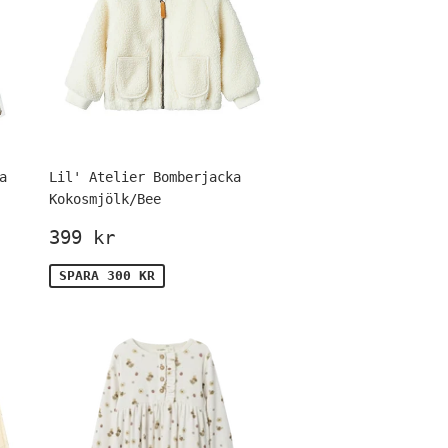
a
Lil' Atelier Bomberjacka
Kokosmjölk/Bee
is
Försäljningspris
399
399 kr
kr
SPARA 300 KR