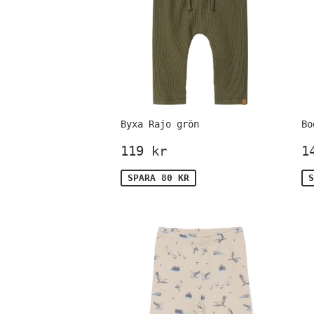
Byxa Rajo grön
Bo
Försäljningspris
119
F
119 kr
1
kr
SPARA 80 KR
S