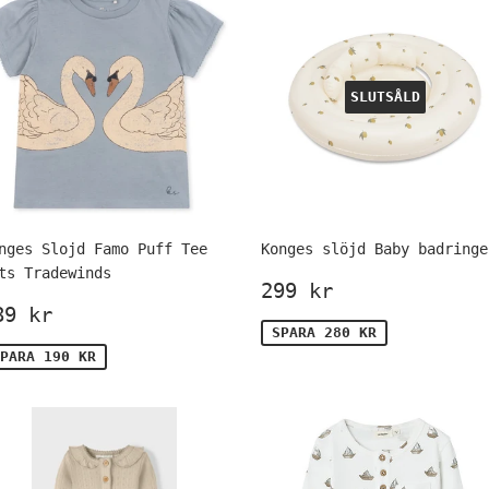
SLUTSÅLD
nges Slojd Famo Puff Tee
Konges slöjd Baby badringe
ts Tradewinds
Försäljningspr
299
299 kr
örsäljningspris
189
kr
89 kr
kr
SPARA 280 KR
PARA 190 KR