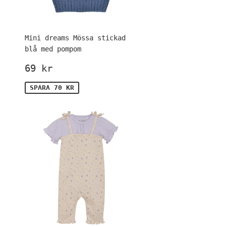
Mini dreams Mössa stickad
blå med pompom
is
Försäljningspris
69
69 kr
kr
SPARA 70 KR