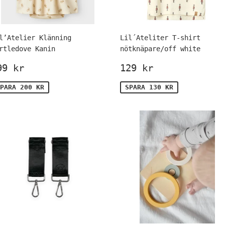
l’Atelier Klänning
Lil´Ateliter T-shirt
rtledove Kanin
nötknäpare/off white
örsäljningspris
199
Försäljningspr
129
99 kr
129 kr
kr
kr
PARA 200 KR
SPARA 130 KR