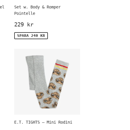
el
Set w. Body & Romper
Pointelle
is
Försäljningspris
229
229 kr
kr
SPARA 240 KR
E.T. TIGHTS – Mini Rodini