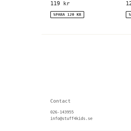
Försäljningspris
119
F
119 kr
1
kr
SPARA 120 KR
S
Contact
026-143955
info@stuff4kids.se