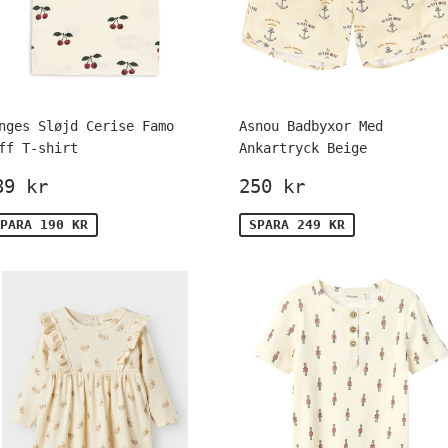
nges Sløjd Cerise Famo
Asnou Badbyxor Med
ff T-shirt
Ankartryck Beige
örsäljningspris
189
Försäljningspr
250
89 kr
250 kr
kr
kr
PARA 190 KR
SPARA 249 KR