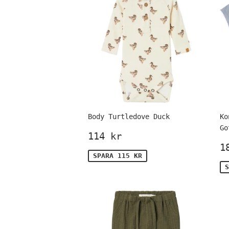
Body Turtledove Duck
Ko
Go
Försäljningspris
114
114 kr
kr
F
1
SPARA 115 KR
S