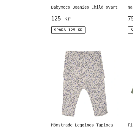
Babymocs Beanies Child svart
Na
Försäljningspris
125
F
125 kr
7
kr
SPARA 125 KR
S
Mönstrade Leggings Tapioca
Fi