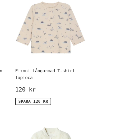
n
Fixoni Långärmad T-shirt
Tapioca
is
Försäljningspris
120
120 kr
kr
SPARA 120 KR