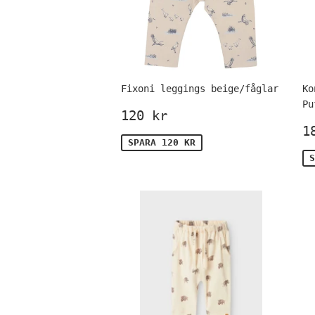
Fixoni leggings beige/fåglar
Ko
Pu
Försäljningspris
120
120 kr
kr
F
1
SPARA 120 KR
S