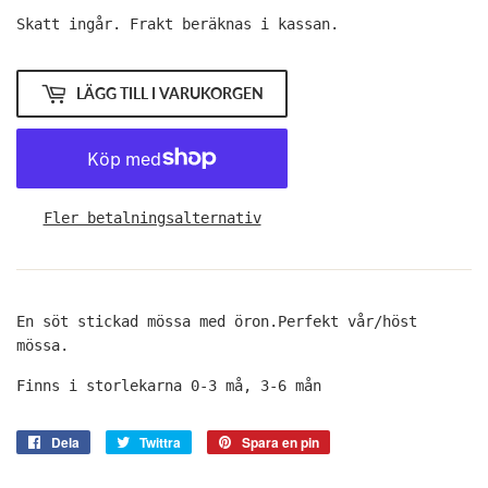
kr
Skatt ingår.
Frakt
beräknas i kassan.
LÄGG TILL I VARUKORGEN
Fler betalningsalternativ
En söt stickad mössa med öron.Perfekt vår/höst
mössa.
Finns i storlekarna 0-3 må, 3-6 mån
Dela
Dela
Twittra
Twittra
Spara en pin
Spara
på
på
en