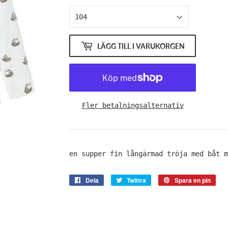
LÄGG TILL I VARUKORGEN
Fler betalningsalternativ
en supper fin långärmad tröja med båt m
Dela
Dela
Twittra
Twittra
Spara en pin
Spa
på
på
en
Facebook
Twitter
pin
på
Pint