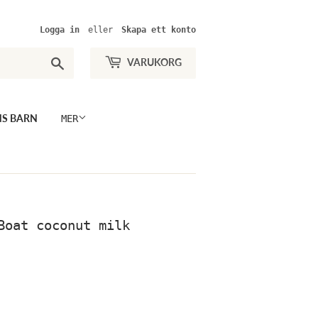
Logga in
eller
Skapa ett konto
Sök
VARUKORG
NS BARN
MER
Boat coconut milk