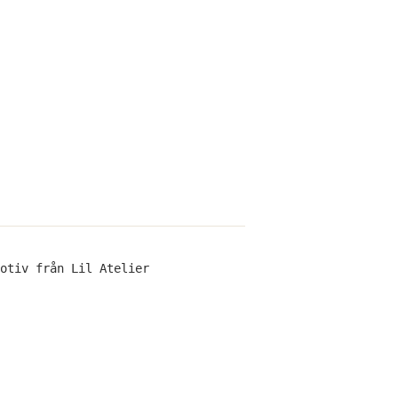
otiv från Lil Atelier
ra
erest