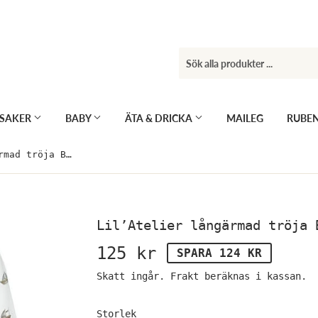
KSAKER
BABY
ÄTA & DRICKA
MAILEG
RUBE
Lil’Atelier långärmad tröja Boat coconut milk
Lil’Atelier långärmad tröja 
125 kr
125
SPARA 124 KR
kr
Skatt ingår.
Frakt
beräknas i kassan.
Storlek