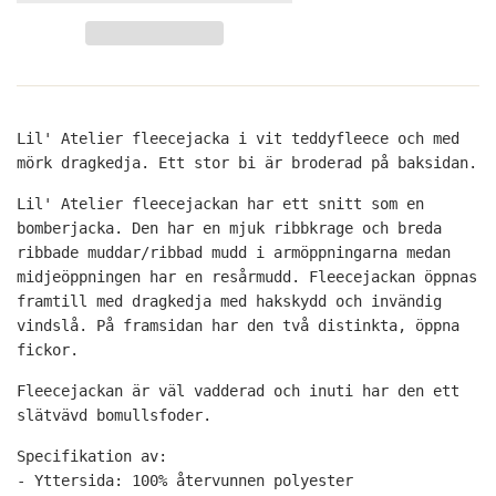
Lil' Atelier fleecejacka i vit teddyfleece och med
mörk dragkedja. Ett stor bi är broderad på baksidan.
Lil' Atelier fleecejackan har ett snitt som en
bomberjacka. Den har en mjuk ribbkrage och breda
ribbade muddar/ribbad mudd i armöppningarna medan
midjeöppningen har en resårmudd. Fleecejackan öppnas
framtill med dragkedja med hakskydd och invändig
vindslå. På framsidan har den två distinkta, öppna
fickor.
Fleecejackan är väl vadderad och inuti har den ett
slätvävd bomullsfoder.
Specifikation av:
- Yttersida: 100% återvunnen polyester