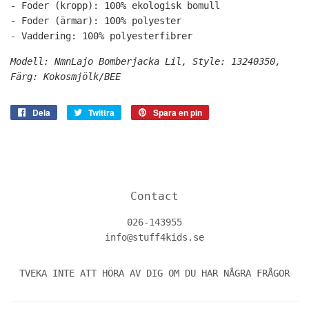
- Foder (kropp): 100% ekologisk bomull
- Foder (ärmar): 100% polyester
- Vaddering: 100% polyesterfibrer
Modell: NmnLajo Bomberjacka Lil, Style: 13240350,
Färg: Kokosmjölk/BEE
Dela
Dela
Twittra
Twittra
Spara en pin
Spara
på
på
en
Facebook
Twitter
pin
på
Pinterest
Contact
026-143955
info@stuff4kids.se
TVEKA INTE ATT HÖRA AV DIG OM DU HAR NÅGRA FRÅGOR