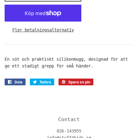
Fler betalningsalternativ
En söt och praktiskt silikonmugg, designad för att
ge ett stadigt grepp för små händer.
Dela
Dela
Twittra
Twittra
Spara en pin
Spara
på
på
en
Facebook
Twitter
pin
på
Pinterest
Contact
026-143955
info@stuff4kids.se