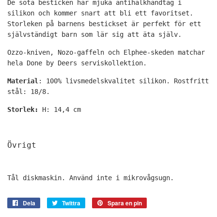
De söta besticken har mjuka antihalkhandtag i
silikon och kommer snart att bli ett favoritset.
Storleken på barnens bestickset är perfekt för ett
självständigt barn som lär sig att äta själv.
Ozzo-kniven, Nozo-gaffeln och Elphee-skeden matchar
hela Done by Deers serviskollektion.
Material
: 100% livsmedelskvalitet silikon. Rostfritt
stål: 18/8.
Storlek:
H: 14,4 cm
Övrigt
Tål diskmaskin. Använd inte i mikrovågsugn.
Dela
Dela
Twittra
Twittra
Spara en pin
Spara
på
på
en