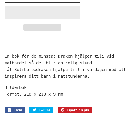
En bok för de minsta! Draken hjälper tili vid
matbordet så det blir en rolig stund.
Låt Bolibompadraken hjälpa till i vardagen med att
inspirera ditt barn i matstunderna.
Bilderbok
Format: 210 x 210 x 9 mm
Dela
Dela
Twittra
Twittra
Spara en pin
Spara
på
på
en
Facebook
Twitter
pin
på