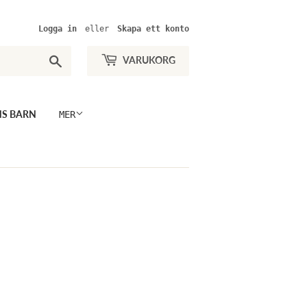
Logga in
eller
Skapa ett konto
Sök
VARUKORG
NS BARN
MER