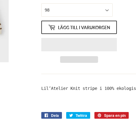
LÄGG TILL I VARUKORGEN
Lil’Atelier Knit stripe i 100% ekologis
Dela
Dela
Twittra
Twittra
Spara en pin
Spa
på
på
en
Facebook
Twitter
pin
på