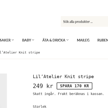
KSAKER
BABY
ÄTA & DRICKA
MAILEG
RUBE
l’Atelier Knit stripe
Lil’Atelier Knit stripe
249 kr
249
SPARA 170 KR
kr
Skatt ingår.
Frakt
beräknas i kassan.
Storlek