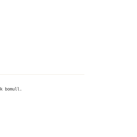
k bomull.
ra