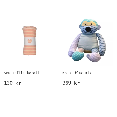
pris
kr
pris
kr
Snuttefilt korall
Kokki blue mix
Ordinarie
130
Ordinarie
369
130 kr
369 kr
pris
kr
pris
kr