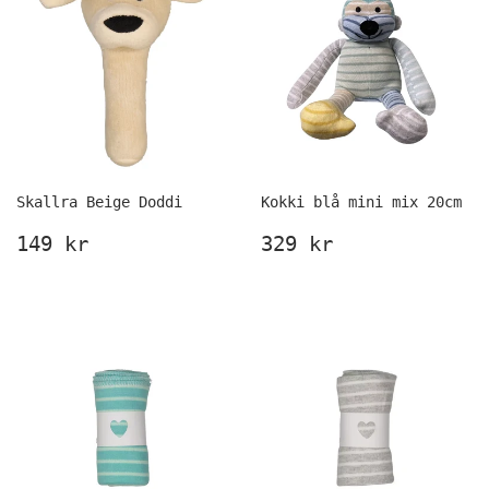
Skallra Beige Doddi
Kokki blå mini mix 20cm
Ordinarie
149
Ordinarie
329
149 kr
329 kr
pris
kr
pris
kr