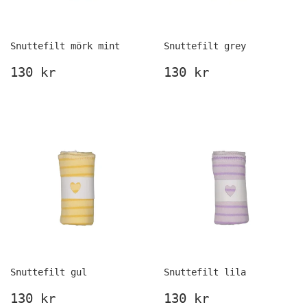
Snuttefilt mörk mint
Snuttefilt grey
Ordinarie
130
Ordinarie
130
130 kr
130 kr
pris
kr
pris
kr
Snuttefilt gul
Snuttefilt lila
Ordinarie
130
Ordinarie
130
130 kr
130 kr